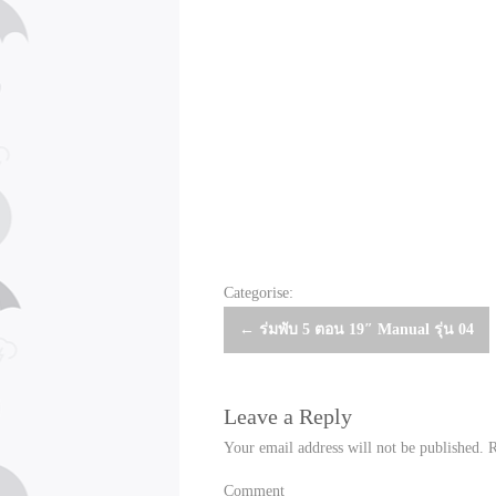
Categorise:
Post
←
ร่มพับ 5 ตอน 19″ Manual รุ่น 04
navigation
Leave a Reply
Your email address will not be published.
R
Comment