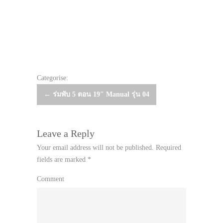
Categorise:
Post
←
ร่มพับ 5 ตอน 19″ Manual รุ่น 04
navigation
Leave a Reply
Your email address will not be published.
Required
fields are marked
*
Comment