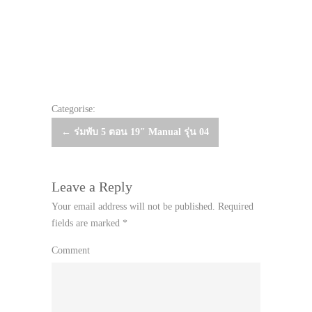
Categorise:
Post
←
ร่มพับ 5 ตอน 19″ Manual รุ่น 04
navigation
Leave a Reply
Your email address will not be published.
Required
fields are marked
*
Comment