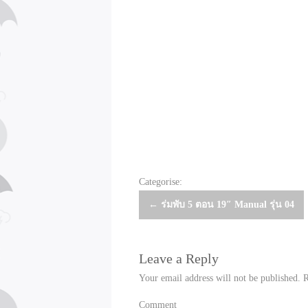
Categorise:
Post
←
ร่มพับ 5 ตอน 19″ Manual รุ่น 04
navigation
Leave a Reply
Your email address will not be published.
R
Comment