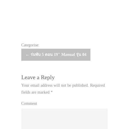
Categorise:
Post
←
ร่มพับ 5 ตอน 19″ Manual รุ่น 04
navigation
Leave a Reply
Your email address will not be published.
Required
fields are marked
*
Comment