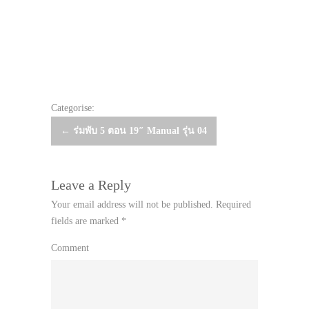
Categorise:
Post
←
ร่มพับ 5 ตอน 19″ Manual รุ่น 04
navigation
Leave a Reply
Your email address will not be published.
Required
fields are marked
*
Comment