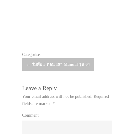
Categorise:
Post
←
ร่มพับ 5 ตอน 19″ Manual รุ่น 04
navigation
Leave a Reply
Your email address will not be published.
Required
fields are marked
*
Comment