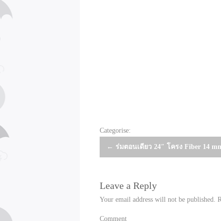
Categorise:
Post
←
ร่มตอนเดียว 24″ โครง Fiber 14 m
navigation
Leave a Reply
Your email address will not be published.
R
Comment