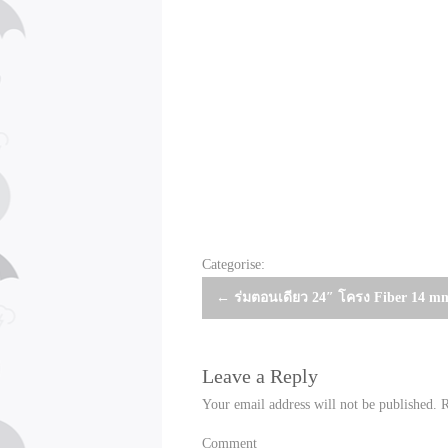
Categorise:
Post
←
ร่มตอนเดียว 24″ โครง Fiber 14 m
navigation
Leave a Reply
Your email address will not be published.
R
Comment