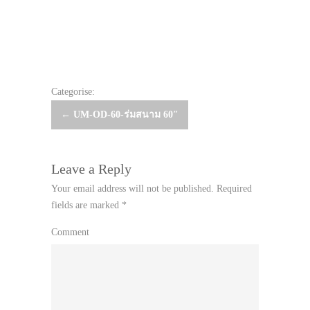
Categorise:
Post
←
UM-OD-60-ร่มสนาม 60″
navigation
Leave a Reply
Your email address will not be published.
Required
fields are marked
*
Comment