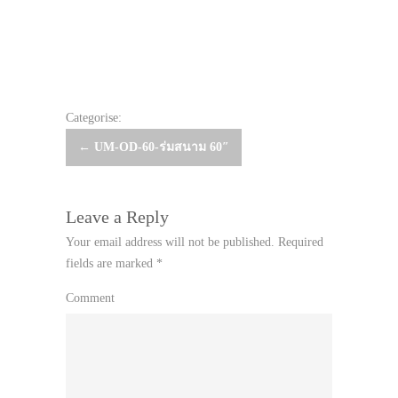
Categorise:
Post
←
UM-OD-60-ร่มสนาม 60″
navigation
Leave a Reply
Your email address will not be published.
Required
fields are marked
*
Comment