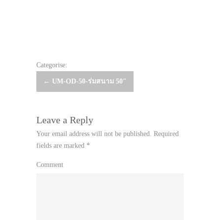
Categorise:
Post
←
UM-OD-50-ร่มสนาม 50″
navigation
Leave a Reply
Your email address will not be published.
Required
fields are marked
*
Comment