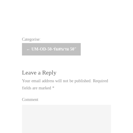
Categorise:
Post
←
UM-OD-50-ร่มสนาม 50″
navigation
Leave a Reply
Your email address will not be published.
Required
fields are marked
*
Comment