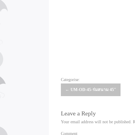
Categorise:
Post
←
UM-OD-45-ร่มสนาม 45″
navigation
Leave a Reply
Your email address will not be published.
R
Comment