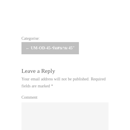
Categorise:
Post
←
UM-OD-45-ร่มสนาม 45″
navigation
Leave a Reply
Your email address will not be published.
Required
fields are marked
*
Comment