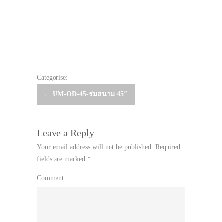
Categorise:
Post
←
UM-OD-45-ร่มสนาม 45″
navigation
Leave a Reply
Your email address will not be published.
Required
fields are marked
*
Comment