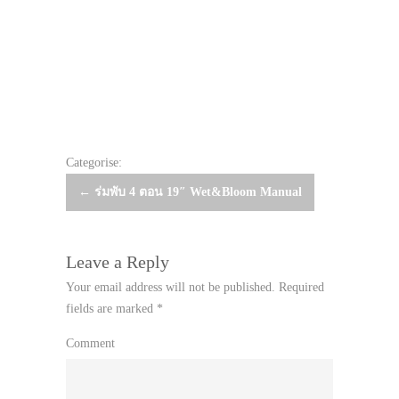
Categorise:
Post
←
ร่มพับ 4 ตอน 19″ Wet&Bloom Manual
navigation
Leave a Reply
Your email address will not be published.
Required
fields are marked
*
Comment