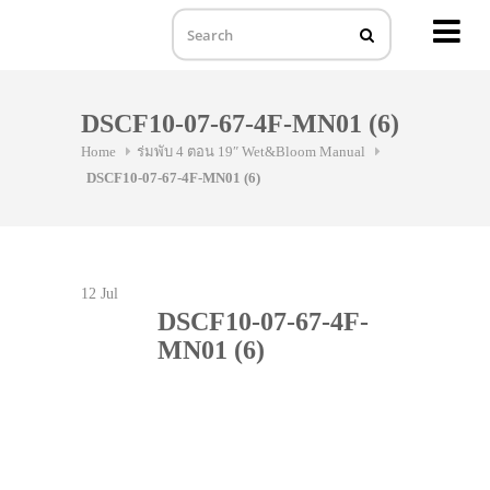
MENU
Skip
to
DSCF10-07-67-4F-MN01 (6)
content
Home
ร่มพับ 4 ตอน 19″ Wet&Bloom Manual
DSCF10-07-67-4F-MN01 (6)
12
Jul
DSCF10-07-67-4F-
MN01 (6)