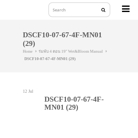
MENU
Skip
to
DSCF10-07-67-4F-MN01
content
(29)
Home
ร่มพับ 4 ตอน 19″ Wet&Bloom Manual
DSCF10-07-67-4F-MN01 (29)
12
Jul
DSCF10-07-67-4F-
MN01 (29)