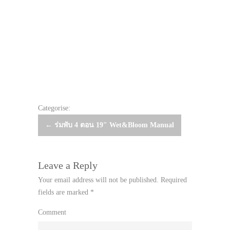
Categorise:
Post
←
ร่มพับ 4 ตอน 19″ Wet&Bloom Manual
navigation
Leave a Reply
Your email address will not be published.
Required
fields are marked
*
Comment