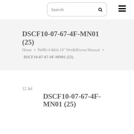
MENU
Skip
to
DSCF10-07-67-4F-MN01
content
(25)
Home
ร่มพับ 4 ตอน 19″ Wet&Bloom Manual
DSCF10-07-67-4F-MN01 (25)
12
Jul
DSCF10-07-67-4F-
MN01 (25)