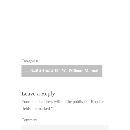
Categorise:
Post
←
ร่มพับ 4 ตอน 19″ Wet&Bloom Manual
navigation
Leave a Reply
Your email address will not be published.
Required
fields are marked
*
Comment