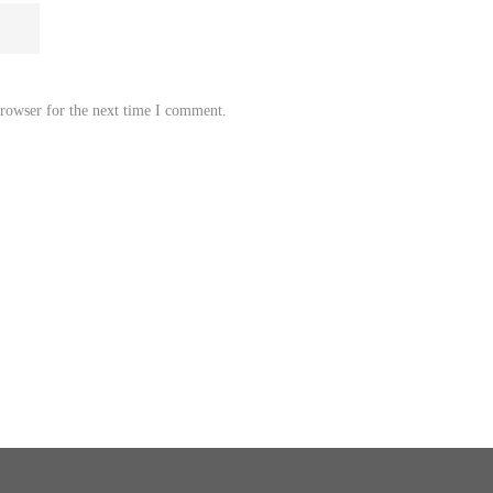
browser for the next time I comment.