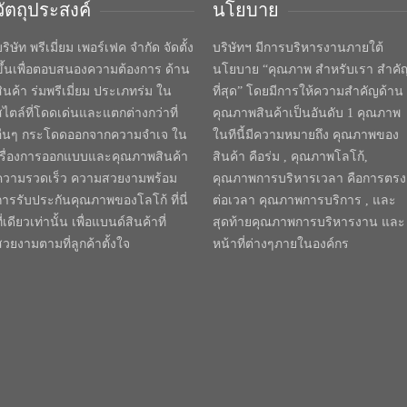
วัตถุประสงค์
นโยบาย
ริษัท พรีเมี่ยม เพอร์เฟค จำกัด จัดตั้ง
บริษัทฯ มีการบริหารงานภายใต้
ขึ้นเพื่อตอบสนองความต้องการ ด้าน
นโยบาย “คุณภาพ สำหรับเรา สำคั
สินค้า ร่มพรีเมี่ยม ประเภทร่ม ใน
ที่สุด” โดยมีการให้ความสำคัญด้าน
สไตล์ที่โดดเด่นและแตกต่างกว่าที่
คุณภาพสินค้าเป็นอันดับ 1 คุณภาพ
อื่นๆ กระโดดออกจากความจำเจ ใน
ในทีนี้มีความหมายถึง คุณภาพของ
เรื่องการออกแบบและคุณภาพสินค้า
สินค้า คือร่ม , คุณภาพโลโก้,
ความรวดเร็ว ความสวยงามพร้อม
คุณภาพการบริหารเวลา คือการตรง
การรับประกันคุณภาพของโลโก้ ที่นี่
ต่อเวลา คุณภาพการบริการ , และ
ี่เดียวเท่านั้น เพื่อแบนด์สินค้าที่
สุดท้ายคุณภาพการบริหารงาน และ
สวยงามตามที่ลูกค้าตั้งใจ
หน้าที่ต่างๆภายในองค์กร