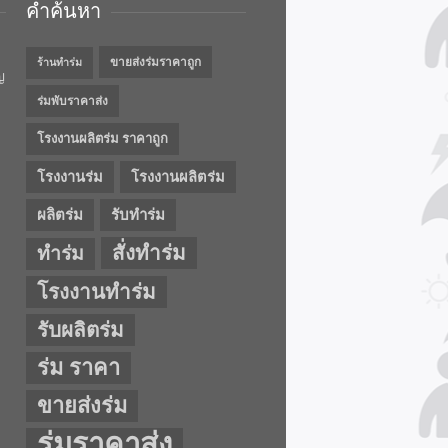
คำค้นหา
ขายส่งร่มราคาถูก
ร้านทำร่ม
ญ
ร่มพับราคาส่ง
โรงงานผลิตร่ม ราคาถูก
โรงงานร่ม
โรงงานผลิตร่ม
ผลิตร่ม
รับทำร่ม
สั่งทำร่ม
ทำร่ม
โรงงานทำร่ม
รับผลิตร่ม
ร่ม ราคา
ขายส่งร่ม
ร่มราคาส่ง