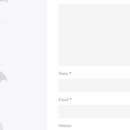
Name
*
Email
*
Website