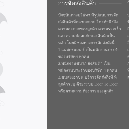
การจัดส่งสินค้า
ปัจจุบันทางบริษัทฯ มีรูปแบบการจัด
บ
ส่งสินค้าที่หลากหลาย โดยคำนึงถึง
ความสะดวกของลูกค้า ความรวดเร็ว
และความปลอดภัยของสินค้าเป็น
หลัก โดยมีช่องทางการจัดส่งดังนี้
1.แมสเซนเจอร์ เป็นพนักงานประจำ
ของบริษัทฯ ทุกคน
2.พนักงานขับรถ ส่งสินค้า เป็น
พนักงานประจำของบริษัท ฯ ทุกคน
ท
3.ขนส่งเอกชน บริการจัดส่งถึงที่ ที่
ลูกค้าระบุ ด้วยระบบ Door To Door
หรือตามความต้องการของลูกค้า