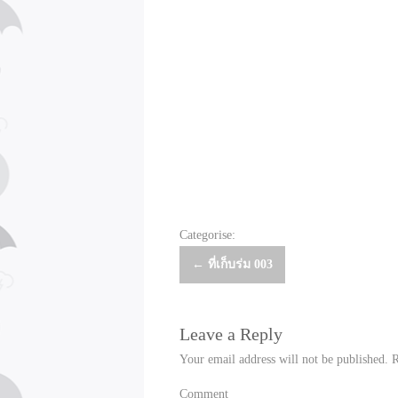
Categorise:
Post
←
ที่เก็บร่ม 003
navigation
Leave a Reply
Your email address will not be published.
R
Comment