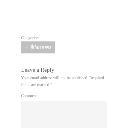
Categorise:
Post
←
ที่เก็บร่ม 003
navigation
Leave a Reply
Your email address will not be published.
Required
fields are marked
*
Comment