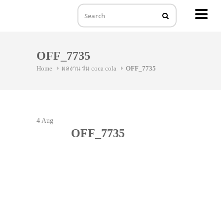
MENU
Skip
to
OFF_7735
content
Home
ผลงาน ร่ม coca cola
OFF_7735
4
Aug
OFF_7735