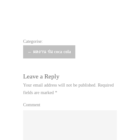
Categorise:
Post
←
ผลงาน ร่ม coca cola
navigation
Leave a Reply
Your email address will not be published.
Required
fields are marked
*
Comment