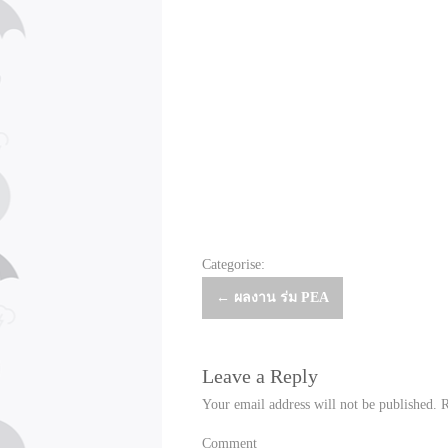
Categorise:
Post
←
ผลงาน ร่ม PEA
navigation
Leave a Reply
Your email address will not be published.
R
Comment