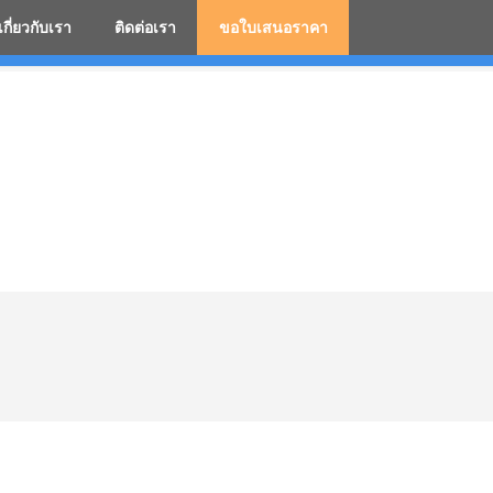
เกี่ยวกับเรา
ติดต่อเรา
ขอใบเสนอราคา
มสกรีนโลโก้ ร่มพรีเมี่ยม ร่มตอนเดียว ร่มกอล์ฟ ร่มกลับด้า