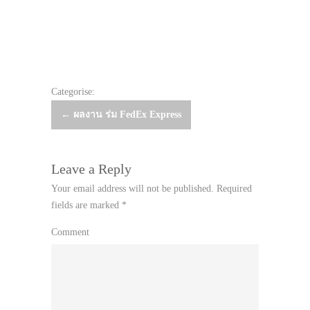
Categorise:
Post
←
ผลงาน ร่ม FedEx Express
navigation
Leave a Reply
Your email address will not be published.
Required
fields are marked
*
Comment