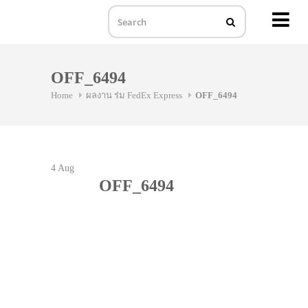
MENU
Skip
to
OFF_6494
content
Home
ผลงาน ร่ม FedEx Express
OFF_6494
4
Aug
OFF_6494