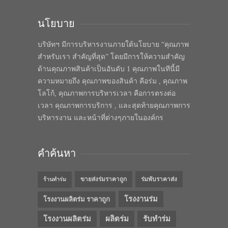
นโยบาย
บริษัทฯ มีการบริหารงานภายใต้นโยบาย “คุณภาพ
สำหรับเรา สำคัญที่สุด” โดยมีการให้ความสำคัญ
ด้านคุณภาพสินค้าเป็นอันดับ 1 คุณภาพในทีนี้มี
ความหมายถึง คุณภาพของสินค้า คือร่ม , คุณภาพ
โลโก้, คุณภาพการบริหารเวลา คือการตรงต่อ
เวลา คุณภาพการบริการ , และสุดท้ายคุณภาพการ
บริหารงาน และหน้าที่ต่างๆภายในองค์กร
คำค้นหา
ขายส่งร่มราคาถูก
ร่มพับราคาส่ง
ร้านทำร่ม
โรงงานร่ม
โรงงานผลิตร่ม ราคาถูก
โรงงานผลิตร่ม
ผลิตร่ม
รับทำร่ม