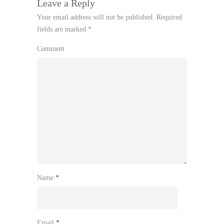
Leave a Reply
Your email address will not be published.
Required
fields are marked
*
Comment
Name
*
Email
*