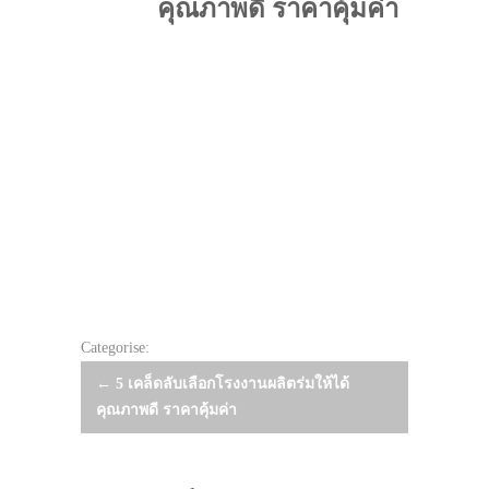
คุณภาพดี ราคาคุ้มค่า
Categorise:
Post
←
5 เคล็ดลับเลือกโรงงานผลิตร่มให้ได้
คุณภาพดี ราคาคุ้มค่า
navigation