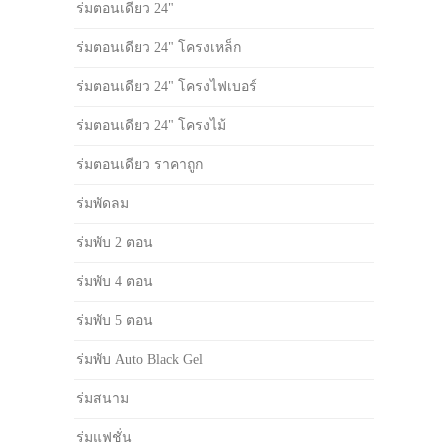
ร่มตอนเดียว 24"
ร่มตอนเดียว 24" โครงเหล็ก
ร่มตอนเดียว 24" โครงไฟเบอร์
ร่มตอนเดียว 24" โครงไม้
ร่มตอนเดียว ราคาถูก
ร่มพัดลม
ร่มพับ 2 ตอน
ร่มพับ 4 ตอน
ร่มพับ 5 ตอน
ร่มพับ Auto Black Gel
ร่มสนาม
ร่มแฟชั่น