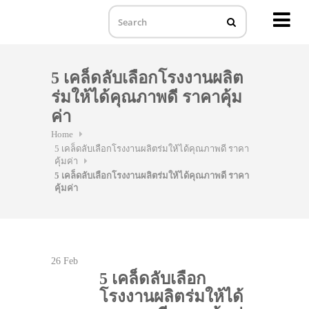
MENU
Skip
to
5 เคล็ดลับเลือกโรงงานผลิต
content
ร่มให้ได้คุณภาพดี ราคาคุ้ม
ค่า
Home
5 เคล็ดลับเลือกโรงงานผลิตร่มให้ได้คุณภาพดี ราคา
คุ้มค่า
5 เคล็ดลับเลือกโรงงานผลิตร่มให้ได้คุณภาพดี ราคา
คุ้มค่า
26
Feb
5 เคล็ดลับเลือก
โรงงานผลิตร่มให้ได้