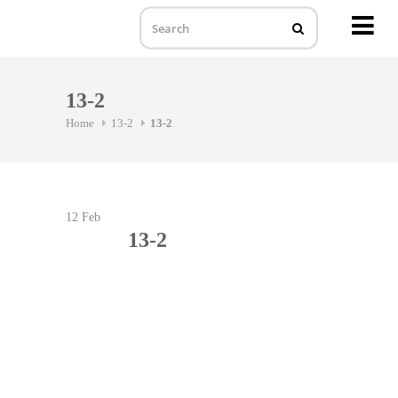
MENU
Skip
to
13-2
content
Home
13-2
13-2
12
Feb
13-2