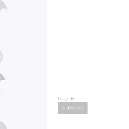
Categorise:
Post
←
10905803
navigation