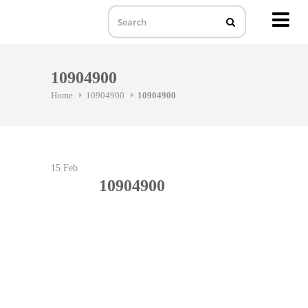
MENU
Skip
to
10904900
content
Home
10904900
10904900
15
Feb
10904900