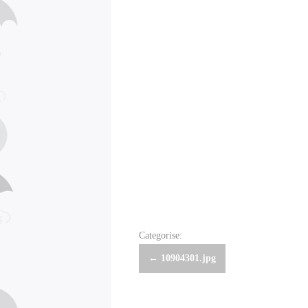
Categorise:
Post
←
10904301.jpg
navigation