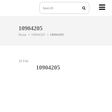
MENU
Skip
to
10904205
content
Home
10904205
10904205
10
Feb
10904205