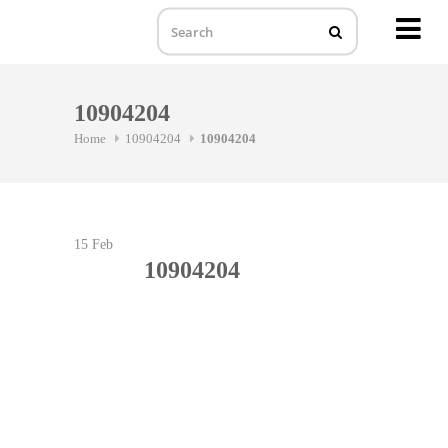
MENU
Skip
to
10904204
content
Home
10904204
10904204
15
Feb
10904204