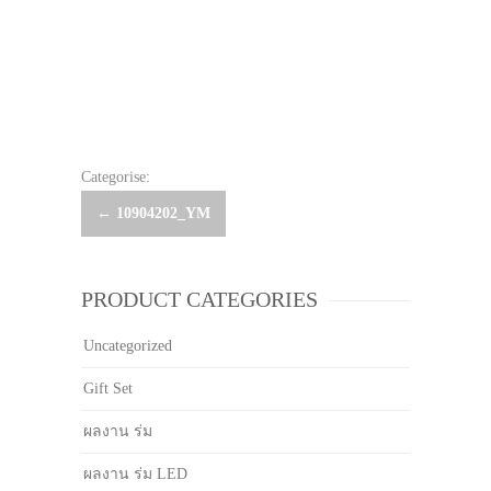
Categorise:
Post
←
10904202_YM
navigation
PRODUCT CATEGORIES
Uncategorized
Gift Set
ผลงาน ร่ม
ผลงาน ร่ม LED