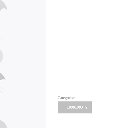
Categorise:
Post
←
10901903_Y
navigation