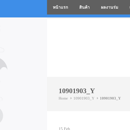
หน้าแรก
สินค้า
ผลงานร่ม
โรงงานร่
Skip
to
content
10901903_Y
Home
10901903_Y
10901903_Y
15
Feb