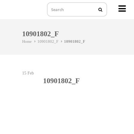
MENU
Skip
to
10901802_F
content
Home
10901802_F
10901802_F
15
Feb
10901802_F