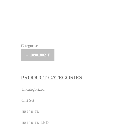
Categorise:
Post
←
10901802_F
navigation
PRODUCT CATEGORIES
Uncategorized
Gift Set
ผลงาน ร่ม
ผลงาน ร่ม LED