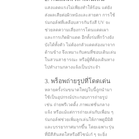
แสงแดดแรงไม่เพียงทำให้ร้อน แต่ยัง
ส่งผลเสียต่อผิวหนังและสายตา การใช้
ร่มกอล์ฟที่เคลือบสารกันรังสี UV จะ
ช่วยลดความเสี่ยงการโดนแดดเผา
และการเกิดฝ้าแดด อีกทั้งร่มที่กว้างยัง
บังได้ทั้งตัว ไม่ต้องกลัวแดดส่องมาจาก
ด้านข้าง จึงเหมาะกับคนที่ชอบเดินเล่น
ในสวนสาธารณะ หรือผู้ที่ต้องเดินทาง
ไปทำงานกลางแจ้งเป็นประจำ
3. พร็อพถ่ายรูปที่โดดเด่น
หลายครั้งร่มขนาดใหญ่ใบนี้ถูกนำมา
ใช้เป็นอุปกรณ์ประกอบการถ่ายรูป
เช่น ถ่ายพรีเวดดิ้ง ภาพแฟชั่นกลาง
แจ้ง หรือแม้แต่การถ่ายเล่นกับเพื่อน ๆ
ร่มกอล์ฟช่วยเพิ่มลูกเล่นให้ภาพดูมีมิติ
และบรรยากาศมากขึ้น โดยเฉพาะรุ่น
ที่มีสีสันสดใสหรือดีไซน์เก๋ ๆ จะยิ่ง