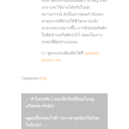
ถนน จุดแข็งของมันคือความใหญ่ แข็ง
แรง และใช้งานได้จริงในทุก
สถานการณ์ ดังนั้นหากคุณกำลังมอง
หาอุปกรณ์ที่ช่วยให้ชีวิตกลางแจ้ง
สะดวกสบายมากขึ้น การมีร่มกอล์ฟสัก
ใบติดบ้านหรือติดรถไว้ ย่อมเป็นการ
ลงทุนที่คุ้มค่าแน่นอน
👉 ดูแบบร่มเพิ่มเติมได้ที่
umbrella-
perfect.com
Categorise:
blog
Post
←
ทำไมร่มพับ 2 ตอนถึงเป็นที่นิยมในหมู่
บริษัทสตาร์ทอัป?
navigation
ฤดูฝนนี้แจกอะไรดี? ร่มราคาถูกยังเวิร์คไหม
ในปี 2025
→