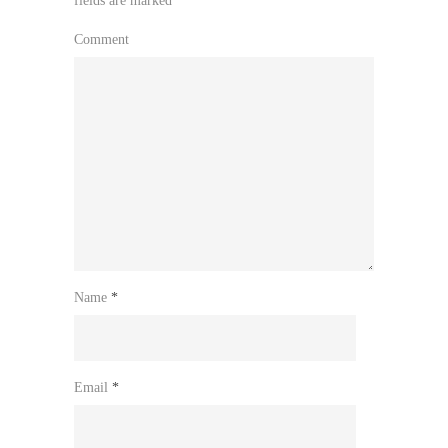
fields are marked
*
Comment
Name
*
Email
*