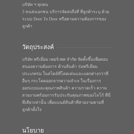
บริษัท ฯ ทุกคน
3.ขนส่งเอกชน บริการจัดส่งถึงที่ ที่ลูกค้าระบุ ด้วย
ระบบ Door To Door หรือตามความต้องการของ
ลูกค้า
วัตถุประสงค์
บริษัท พรีเมี่ยม เพอร์เฟค จำกัด จัดตั้งขึ้นเพื่อตอบ
สนองความต้องการ ด้านสินค้า ร่มพรีเมี่ยม
ประเภทร่ม ในสไตล์ที่โดดเด่นและแตกต่างกว่าที่
อื่นๆ กระโดดออกจากความจำเจ ในเรื่องการ
ออกแบบและคุณภาพสินค้า ความรวดเร็ว ความ
สวยงามพร้อมการรับประกันคุณภาพของโลโก้ ที่นี่
ที่เดียวเท่านั้น เพื่อแบนด์สินค้าที่สวยงามตามที่
ลูกค้าตั้งใจ
นโยบาย