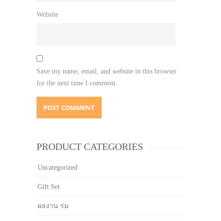
Website
Save my name, email, and website in this browser
for the next time I comment.
PRODUCT CATEGORIES
Uncategorized
Gift Set
ผลงาน ร่ม