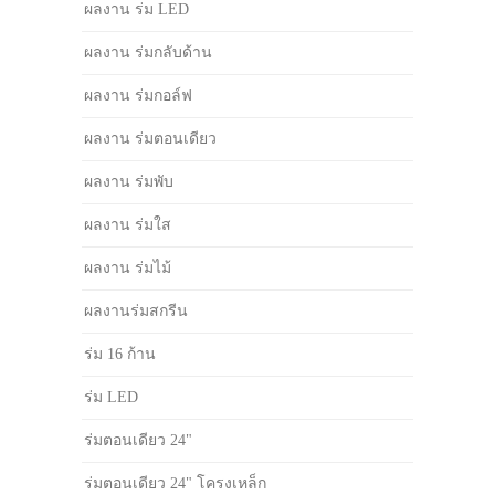
ผลงาน ร่ม LED
ผลงาน ร่มกลับด้าน
ผลงาน ร่มกอล์ฟ
ผลงาน ร่มตอนเดียว
ผลงาน ร่มพับ
ผลงาน ร่มใส
ผลงาน ร่มไม้
ผลงานร่มสกรีน
ร่ม 16 ก้าน
ร่ม LED
ร่มตอนเดียว 24"
ร่มตอนเดียว 24" โครงเหล็ก