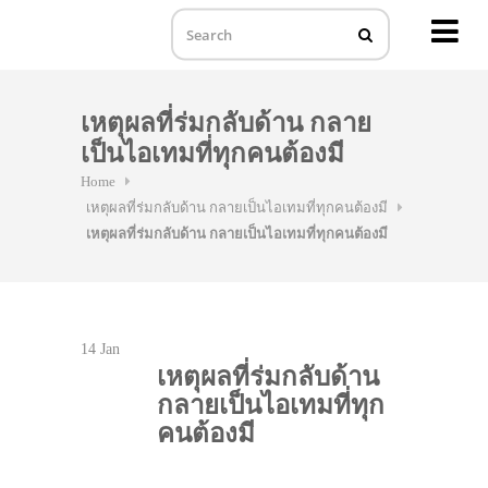
MENU
Skip
to
เหตุผลที่ร่มกลับด้าน กลาย
content
เป็นไอเทมที่ทุกคนต้องมี
Home
เหตุผลที่ร่มกลับด้าน กลายเป็นไอเทมที่ทุกคนต้องมี
เหตุผลที่ร่มกลับด้าน กลายเป็นไอเทมที่ทุกคนต้องมี
14
Jan
เหตุผลที่ร่มกลับด้าน
กลายเป็นไอเทมที่ทุก
คนต้องมี