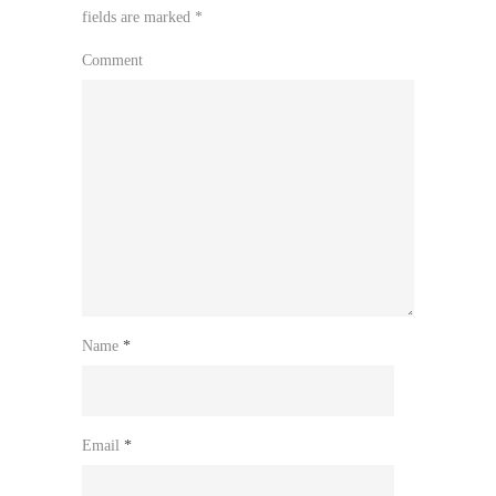
fields are marked
*
Comment
Name
*
Email
*