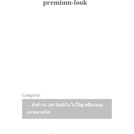
premium-look
Categorise:
Post
←
สั่งทำร่ม 100 คันยังไง ไม่ให้ดูเหมือนของ
แจกตลาดนัด
navigation