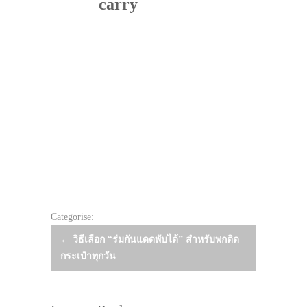
carry
Categorise:
Post
←
วิธีเลือก “ร่มกันแดดพับได้” สำหรับพกติด
กระเป๋าทุกวัน
navigation