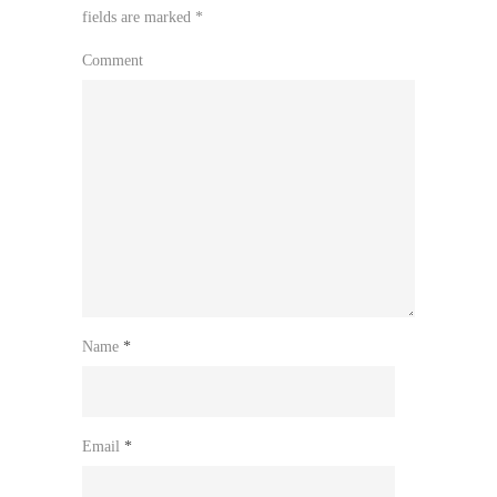
fields are marked
*
Comment
Name
*
Email
*