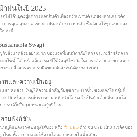
้าฝนในปี 2025
กไม่ได้หยุดอยู่แค่การแจกสินค้าเพื่อจดจำแบรนด์ แต่ยังผสานแนวคิด
 และการดูแลสุขภาพ เข้ามาเป็นองค์ประกอบหลัก ซึ่งส่งผลให้รูปแบบของ
 ดังนี้
ustainable Swag)
ัญกับสิ่งแวดล้อมอย่างมาก ของแจกที่เป็นมิตรกับโลก เช่น ถุงผ้าผลิตจาก
บบใช้ซ้ำได้ หรือแม้แต่ ร่ม ที่ใช้วัสดุรีไซเคิลในการผลิต ก็กลายเป็นทาง
ะสามารถสื่อสารความรับผิดชอบต่อสังคมได้อย่างชัดเจน
ภาพและความเป็นอยู่
่านมา คนส่วนใหญ่ให้ความสำคัญกับสุขภาพมากขึ้น ของแจกในกลุ่มนี้
ness kit หรืออุปกรณ์บรรเทาออฟฟิศซินโดรม จึงเป็นตัวเลือกที่น่าสนใจ
าแบรนด์ใส่ใจสุขภาพของผู้บริโภค
ลายฟังก์ชัน
นหนูที่แปลงร่างเป็นถุงใส่ของ หรือ
ร่ม LED
ด้ามจับ USB เป็นแนวคิดของ
ยุคใหม่ ทั้งสะดวกและใช้งานได้หลากหลายในชิ้นเดียว