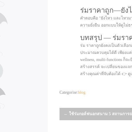
ร่มราคาถูก—ยัง
คำตอบคือ “ยังไหว และไหวมาก” 
ความยั่งยืน ออกแบบให้ดูไม่ธร
บทสรุป — ร่มรา
ร่ม ราคาถูกยังคงเป็นตัวเลื
ประมาณควบคุมได้ดี เพียงแค่ปรั
wellness, multi‑functions ก็
สร้างสรรค์ จะเปลี่ยนของแจก
สร้างคุณค่าที่จับต้องได้ 
Categorise:
blog
Post
←
ใช้ร่มกอล์ฟนอกสนาม 5 สถานการณ์ท
navigation