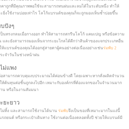
คาถูกที่มีคุณภาพพอใช้จะสามารถทนฝนและลมได้ในระดับหนึ่ง ทำให้
ละยิ่งใช้งานบ่อยเท่าไร โลโก้แบรนด์ของคุณก็จะถูกมองเห็นซ้ำบ่อยขึ้น
บบปังๆ
ละเป็นทรงกลมเมื่อกางออก ทำให้สามารถสกรีนโลโก้ แคมเปญ หรือข้อความ
เจน และยังสามารถมองเห็นจากระยะไกลได้ดีกว่าสินค้าของแจกประเภทอื่น
ทำให้แบรนด์ของคุณได้ออกสู่สายตาผู้คนอย่างต่อเนื่องอย่างเช่น
ร่มพับ 2
ตประจำวันในช่วงหน้าฝน
ไม่แพง
ก คือสามารถควบคุมงบประมาณได้ค่อนข้างดี โดยเฉพาะหากสั่งผลิตจำนวน
ห้ต้นทุนต่อชิ้นถูกลงไปอีก เหมาะกับองค์กรที่ต้องแจกของในจำนวนมาก
ร้าน หรือในงานสัมมนา
ระยะยาว
รับไม่ทิ้ง และสามารถใช้งานได้นาน
ร่มพับ
จึงเป็นของที่เหมาะมากในแง่นี้
ถยนต์ หรือกระเป๋าเดินทาง ใช้งานต่อเนื่องตลอดทั้งปี ช่วยให้แบรนด์มี