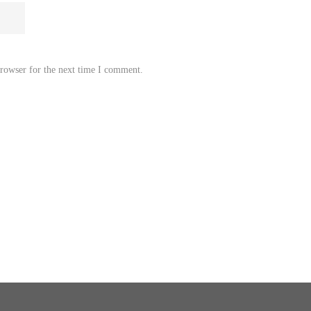
browser for the next time I comment.