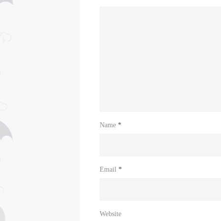
Name
*
Email
*
Website