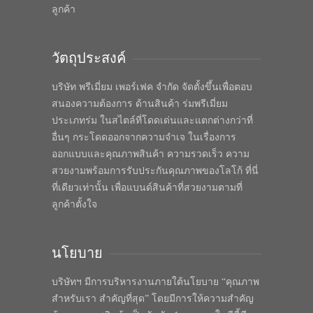
ลูกค้า
วัตถุประสงค์
บริษัท พรีเมี่ยม เพอร์เฟค จำกัด จัดตั้งขึ้นเพื่อตอบ
สนองความต้องการ ด้านสินค้า ร่มพรีเมี่ยม
ประเภทร่ม ในสไตล์ที่โดดเด่นและแตกต่างกว่าที่
อื่นๆ กระโดดออกจากความจำเจ ในเรื่องการ
ออกแบบและคุณภาพสินค้า ความรวดเร็ว ความ
สวยงามพร้อมการรับประกันคุณภาพของโลโก้ ที่นี่
ที่เดียวเท่านั้น เพื่อแบนด์สินค้าที่สวยงามตามที่
ลูกค้าตั้งใจ
นโยบาย
บริษัทฯ มีการบริหารงานภายใต้นโยบาย “คุณภาพ
สำหรับเรา สำคัญที่สุด” โดยมีการให้ความสำคัญ