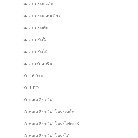
ผลงาน ร่มกอล์ฟ
ผลงาน ร่มตอนเดียว
ผลงาน ร่มพับ
ผลงาน ร่มใส
ผลงาน ร่มไม้
ผลงานร่มสกรีน
ร่ม 16 ก้าน
ร่ม LED
ร่มตอนเดียว 24"
ร่มตอนเดียว 24" โครงเหล็ก
ร่มตอนเดียว 24" โครงไฟเบอร์
ร่มตอนเดียว 24" โครงไม้