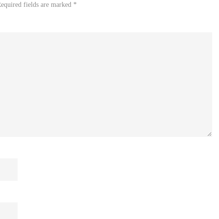
equired fields are marked
*