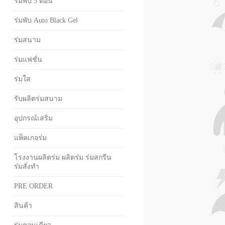
ร่มพับ 5 ตอน
ร่มพับ Auto Black Gel
ร่มสนาม
ร่มแฟชั่น
ร่มใส
รับผลิตร่มสนาม
อุปกรณ์เสริม
แพ็คเกจร่ม
โรงงานผลิตร่ม ผลิตร่ม ร่มสกรีน
ร่มสั่งทำ
PRE ORDER
สินค้า