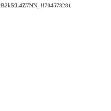
B2kRL4Z7NN_!!704578281