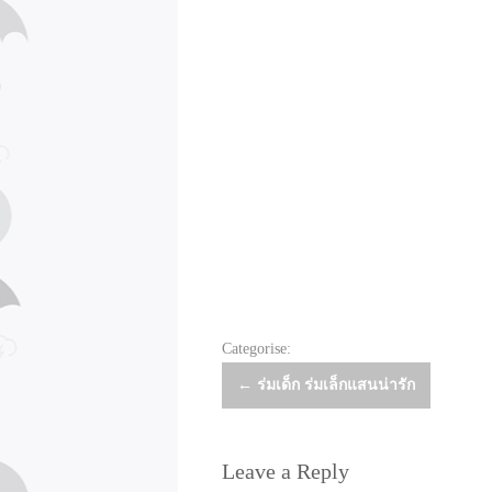
Categorise:
Post
←
ร่มเด็ก ร่มเล็กแสนน่ารัก
navigation
Leave a Reply