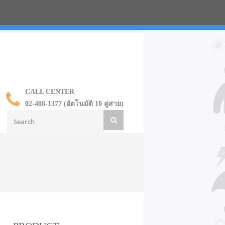
น ราคาส่ง
CALL CENTER
02-408-1377 (อัตโนมัติ 10 คู่สาย)