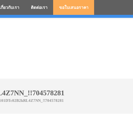
เกี่ยวกับเรา
ติดต่อเรา
ขอใบเสนอราคา
มสกรีนโลโก้ ร่มพรีเมี่ยม ร่มตอนเดียว ร่มกอล์ฟ ร่มกลับด้า
4Z7NN_!!704578281
01DTc02B2kRL4Z7NN_!!704578281