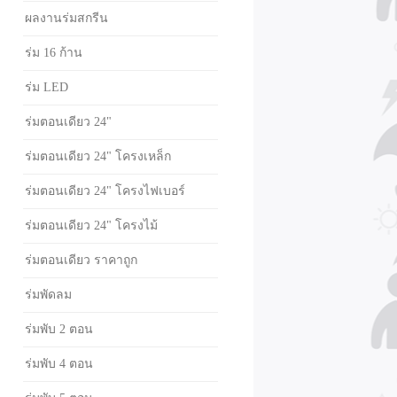
ผลงานร่มสกรีน
ร่ม 16 ก้าน
ร่ม LED
ร่มตอนเดียว 24"
ร่มตอนเดียว 24" โครงเหล็ก
ร่มตอนเดียว 24" โครงไฟเบอร์
ร่มตอนเดียว 24" โครงไม้
ร่มตอนเดียว ราคาถูก
ร่มพัดลม
ร่มพับ 2 ตอน
ร่มพับ 4 ตอน