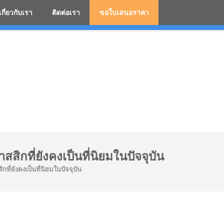
เกี่ยวกับเรา
ติดต่อเรา
ขอใบเสนอราคา
มสกรีนโลโก้ ร่มพรีเมี่ยม ร่มตอนเดียว ร่มกอล์ฟ ร่มกลับด้า
ิกที่ยังคงเป็นที่นิยมในปัจจุบัน
ที่ยังคงเป็นที่นิยมในปัจจุบัน