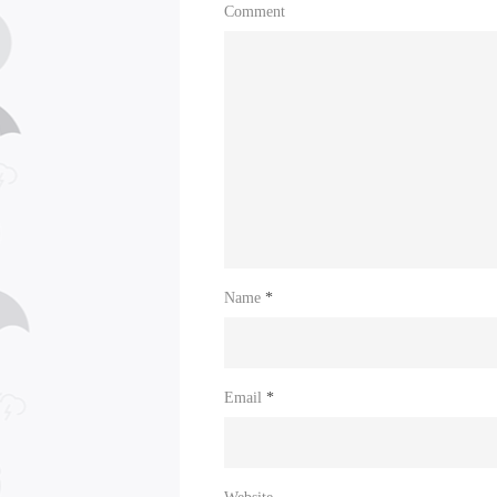
Comment
Name
*
Email
*