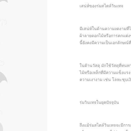
เสน่ห์ของร่มสไตล์วินเทจ
มีเสน่ห์ในด้านความงดงามที่ไ
ผ้าลายดอกไม้หรือการตกแต่งข
นี้ยังคงมีความเป็นเอกลักษณ์ท
ในด้านวัสดุ มักใช้วัสดุที่ท
ไม้หรือเหล็กที่มีความแข็งแรง 
ความเงางาม เช่น โลหะชุบเงิ
ร่มวินเทจในยุคปัจจุบัน
ถึงแม้ร่มสไตล์วินเทจจะมีการ