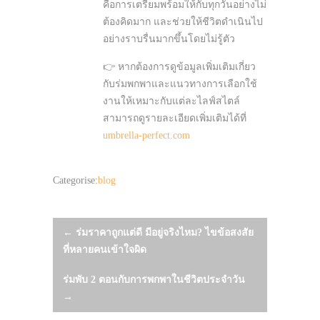
คือการเตรียมพร้อมให้กับทุกวันอย่างไม่
ต้องคิดมาก และช่วยให้ชีวิตดำเนินไป
อย่างราบรื่นมากขึ้นโดยไม่รู้ตัว
👉 หากต้องการดูข้อมูลเพิ่มเติมเกี่ยว
กับร่มพกพาและแนวทางการเลือกใช้
งานให้เหมาะกับแต่ละไลฟ์สไตล์
สามารถดูรายละเอียดเพิ่มเติมได้ที่
umbrella-perfect.com
Categorise:
blog
Post
←
ร่มราคาถูกแต่ดี มีอยู่จริงไหม? ไขข้อสงสัย
ที่หลายคนเข้าใจผิด
navigation
ร่มพับ 2 ตอนกับการพกพาในชีวิตประจำวัน
→