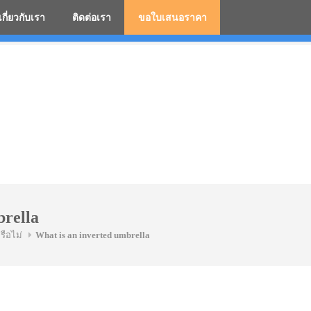
เกี่ยวกับเรา
ติดต่อเรา
ขอใบเสนอราคา
มสกรีนโลโก้ ร่มพรีเมี่ยม ร่มตอนเดียว ร่มกอล์ฟ ร่มกลับด้า
brella
รือไม่
What is an inverted umbrella