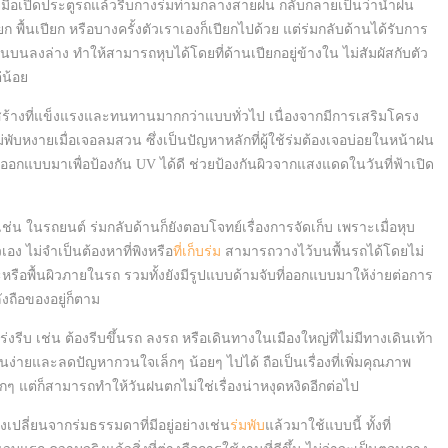
อเปิดประตูรถแล้วรีบกางร่มท่ามกลางสายฝน กลับกลายเป็นว่าน้ำฝน
 พื้นเปียก หรือบางครั้งตัวเราเองก็เปียกไปด้วย แต่ร่มกลับด้านได้รับการ
นลงล่าง ทำให้สามารถหุบได้โดยที่ด้านเปียกอยู่ข้างใน ไม่สัมผัสกับตัว
่น้อย
รงสร้างที่แข็งแรงและทนทานมากกว่าแบบทั่วไป เนื่องจากมีการเสริมโครง
พับหงายเมื่อเจอลมสวน ซึ่งเป็นปัญหาหลักที่ผู้ใช้ร่มต้องเจอบ่อยในหน้าฝน
ถูกออกแบบมาเพื่อป้องกัน UV ได้ดี ช่วยป้องกันผิวจากแสงแดดในวันที่ฟ้าเปิด
กัด เช่น ในรถยนต์ ร่มกลับด้านก็ยังตอบโจทย์เรื่องการจัดเก็บ เพราะเมื่อหุบ
วเอง ไม่จำเป็นต้องหาที่พิงหรือ
ที่เก็บร่ม
สามารถวางไว้บนพื้นรถได้โดยไม่
รือพื้นผิวภายในรถ รวมทั้งยังมีรูปแบบด้ามจับที่ออกแบบมาให้ง่ายต่อการ
ังถือของอยู่ก็ตาม
เร่งรีบ เช่น ต้องรีบขึ้นรถ ลงรถ หรือเดินทางในเมืองใหญ่ที่ไม่มีทางเดินเท้า
านง่ายและลดปัญหากวนใจเล็กๆ น้อยๆ ไปได้ ถือเป็นเรื่องที่เพิ่มคุณภาพ
เล็กๆ แต่ก็สามารถทำให้วันฝนตกไม่ใช่เรื่องน่าหงุดหงิดอีกต่อไป
ปลี่ยนจากร่มธรรมดาที่มีอยู่อย่างเช่น
ร่มพับ
แล้วมาใช้แบบนี้ ทั้งที่