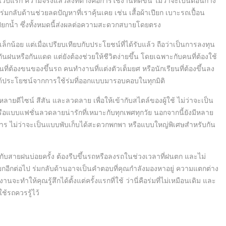
บแรก ความจริงแล้วสิ่งที่ต่างคือการใช้งานที่ดีขึ้น ไม่ว่าจะเป็นตอนกาง
่มกลับด้านช่วยลดปัญหาที่เราคุ้นเคย เช่น เสื้อผ้าเปียก เบาะรถเปื้อน
่เปียกน้ำ ซึ่งทั้งหมดนี้ส่งผลต่อความสะดวกสบายโดยตรง
ปเล็กน้อย แต่เมื่อเปรียบเทียบกับประโยชน์ที่ได้รับแล้ว ถือว่าเป็นการลงทุน
่แค่กันฝนหรือกันแดด แต่ยังต้องช่วยให้ชีวิตง่ายขึ้น โดยเฉพาะกับคนที่ต้องใช้
านที่ต้องขนของขึ้นรถ คนทำงานที่แต่งตัวเต็มยศ หรือนักเรียนที่ต้องขึ้นลง
ด้ประโยชน์จากการใช้ร่มที่ออกแบบมารอบคอบในทุกมิติ
หลายดีไซน์ สีสัน และลวดลาย เพื่อให้เข้ากับสไตล์ของผู้ใช้ ไม่ว่าจะเป็น
 หรือแบบแฟชั่นลวดลายน่ารักที่เหมาะกับทุกเพศทุกวัย นอกจากนี้ยังมีหลาย
ร ไม่ว่าจะเป็นแบบพับเก็บได้สะดวกพกพา หรือแบบใหญ่พิเศษสำหรับกัน
ิญกับสายฝนบ่อยครั้ง ต้องรีบขึ้นรถหรือลงรถในช่วงเวลาที่ฝนตก และไม่
ปียกอีกต่อไป ร่มกลับด้านอาจเป็นคำตอบที่คุณกำลังมองหาอยู่ ความแตกต่าง
นจะทำให้คุณรู้สึกได้ตั้งแต่ครั้งแรกที่ใช้ ว่านี่คือร่มที่ไม่เหมือนเดิม และ
ใช้รถควรรู้ไว้