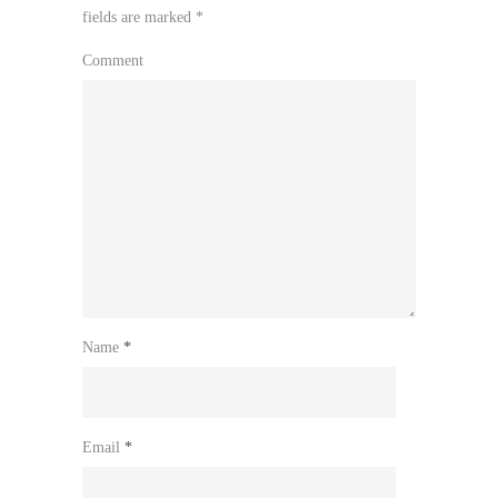
fields are marked
*
Comment
Name
*
Email
*