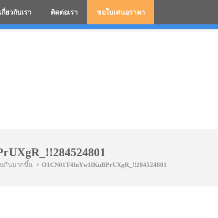
เกี่ยวกับเรา
ติดต่อเรา
ขอใบเสนอราคา
มสกรีนโลโก้ ร่มพรีเมี่ยม ร่มตอนเดียว ร่มกอล์ฟ ร่มกลับด้า
rUXgR_!!284524801
่นกันมากขึ้น
O1CN01T4lnYw1lKuBPrUXgR_!!284524801