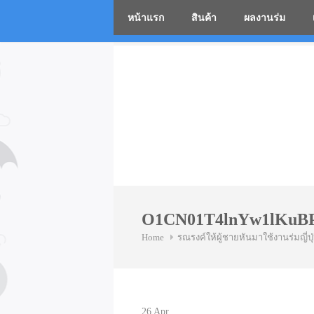
หน้าแรก
สินค้า
ผลงานร่ม
โรงงานร่
Skip
to
content
O1CN01T4lnYw1lKuBP
Home
รณรงค์ให้ผู้ชายหันมาใช้งานร่มญี่ปุ
26
Apr