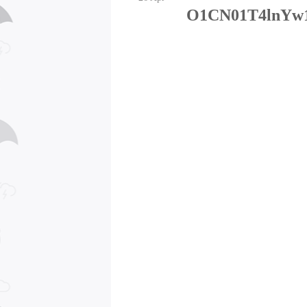
O1CN01T4lnYw1