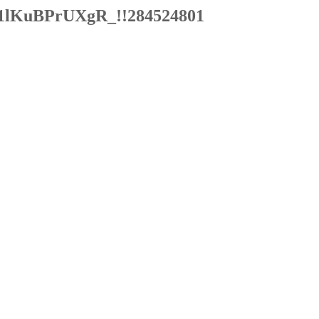
lKuBPrUXgR_!!284524801